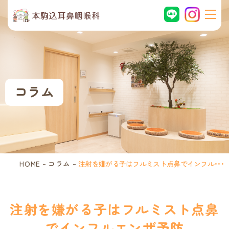
注
射
を
嫌
が
る
子
コラム
は
フ
ル
ミ
ス
ト
点
HOME
コラム
注射を嫌がる子はフルミスト点鼻でインフル･･･
鼻
で
イ
ン
注射を嫌がる子はフルミスト点鼻
フ
でインフルエンザ予防
ル