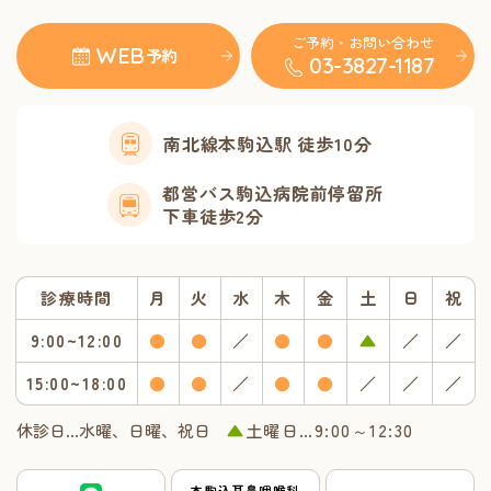
ご予約・お問い合わせ
WEB
予約
03-3827-1187
南北線本駒込駅
徒歩10分
都営バス駒込病院前停留所
下車徒歩2分
診療時間
月
火
水
木
金
土
日
祝
9:00~12:00
●
●
／
●
●
▲
／
／
15:00~18:00
●
●
／
●
●
／
／
／
休診日…水曜、日曜、祝日
▲
土曜日…9:00～12:30
本駒込耳鼻咽喉科