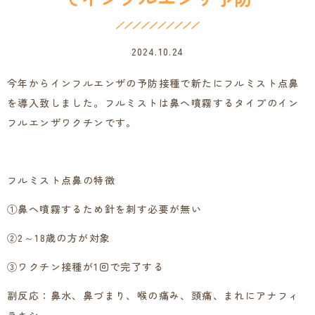
エ
ン
ザ
2024.10.24
予
防
｜
今年からインフルエンザの予防接種で新たにフルミスト点鼻
文
を導入致しました。フルミストは鼻へ噴霧するタイプのイン
京
フルエンザワクチンです。
区
本
駒
込・
フルミスト点鼻の特徴
田
端
①鼻へ噴霧するため針を刺す必要が無い
駅・
西
②2～18歳の方が対象
日
暮
③ワクチン接種が1回で完了する
里
駅
副反応：鼻水、鼻づまり、喉の痛み、頭痛、まれにアナフィ
の