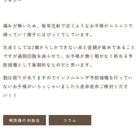
ラキシー
耳
鼻
科・
小
痛みが無いため、毎年注射で泣くようなお子様がニコニコで
児
帰っていく様子にはびっくりしています。
耳
鼻
欠点としては2歳からしかできない点と金額が高めであること
咽
喉
ですが通院回数を減らせて、お子様が無く暇がなく終わる予
科
防接種として画期的なものだと思います。
｜
本
数は限りがありますのでインフルエンザ予防接種を行ってい
駒
ないお子様がいらっしゃいましたら是非是非ご検討くださ
込
耳
い！！
鼻
咽
喉
科
咽頭痛の対処法
コラム